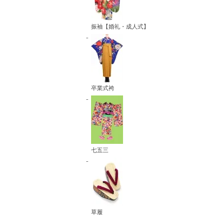
振袖【婚礼・成人式】
卒業式袴
七五三
草履