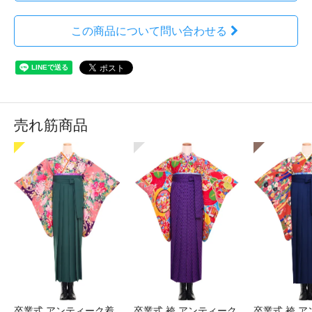
この商品について問い合わせる
売れ筋商品
卒業式 アンティーク着
卒業式 袴 アンティーク
卒業式 袴 